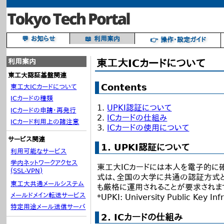
💬 お知らせ
📖 利用案内
👉 操作・設定ガイド
東工大ICカードについて
利用案内
東工大認証基盤関連
Contents
東工大ICカードについて
ICカードの種類
UPKI認証について
ICカードの申請・再発行
ICカードの仕組み
ICカード利用上の諸注意
ICカードの使用について
サービス関連
1. UPKI認証について
利用可能なサービス
学内ネットワークアクセス
東工大ICカードには本人を電子的に
(SSL-VPN)
式は、全国の大学に共通の認証方式と
東工大共通メールシステム
も厳格に運用されることが要求されま
メールドメイン転送サービス
*UPKI: University Public Key
特定用途メール送信サーバ
2. ICカードの仕組み