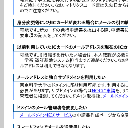
をご検討ください。なお、マトリクスコード票は失効日か
のでご注意ください。
身分変更等によりICカードが変わる場合にメールの引き
可能です。新カードの発行申請書を提出する際、申請書
要事項の記入をしてください。
以前利用していたICカードのメールアドレスを現在のIC
可能です。引き継ぎを行いたい場合は、本人確認が必要に
工学系 認証基盤システム担当までご連絡ください。なお
ルアドレスは利用できなくなります。
メールアドレスに独自サブドメインを利用したい
東京科学大学のドメインに限り利用可能です。利用するに
必要があります。サブドメインの場合は
NOCに申請
を、サ
管理者に相談してください。ドメイン取得後、
メールドメイ
ドメインのメール管理者を変更したい
メールドメイン転送サービス
の申請書作成ページから変更
スマートフォンでメールを送受信したい