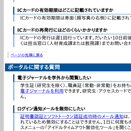
ICカードの有効期限はどこに記載されていますか
ICカードの有効期限は券面（顔写真の右側）に記載され
ICカードの再発行にはどのくらいかかりますか
ICカードの発行は週1回行っています。だいたい10日前
くは担当窓口（人材育成課または教務課）までお問い合わ
ページの先頭に戻る
ポータルに関する質問
電子ジャーナルを学外から閲覧したい
学生証（研究生を除く）、職員証（常勤・非常勤）をお持ちの
電子ジャーナルを利用
できます。研究生・アクセスカード
ん。
ログイン通知メールを無効にしたい
証明書認証とソフトトークン認証成功時のメール通知
は
れているため無効にすることはできません。1日に何度も
スメニューの「アイドルタイムアウト無効化ツール」を開く