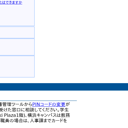
とはできますか
明書管理ツールから
PINコードの変更
が
を受けた窓口に相談してください。学生
ki Plaza1階)、横浜キャンパスは教務
い。職員の場合は、人事課までカードを