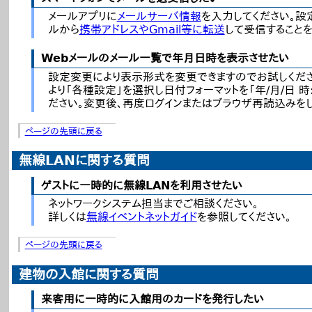
メールアプリに
メールサーバ情報
を入力してください。設
ルから
携帯アドレスやGmail等に転送
して受信することを
Webメールのメール一覧で年月日時を表示させたい
設定変更により表示形式を変更できますのでお試しくださ
より「各種設定」を選択し日付フォーマットを「年/月/日 時
ださい。変更後、再度ログインまたはブラウザ再読込みをし
ページの先頭に戻る
無線LANに関する質問
ゲストに一時的に無線LANを利用させたい
ネットワークシステム担当までご相談ください。
詳しくは
無線イベントネットガイド
を参照してください。
ページの先頭に戻る
建物の入館に関する質問
来客用に一時的に入館用のカードを発行したい