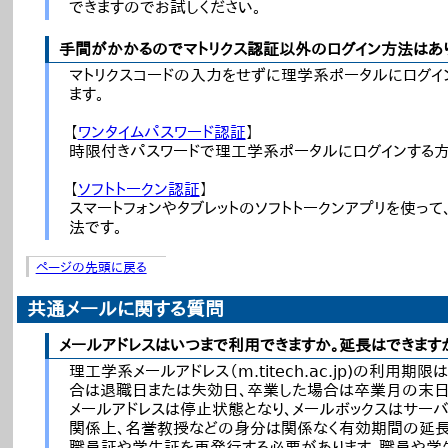
できますのでお試しください。
手間がかかるのでマトリクス認証以外のログイン方法はあ
マトリクスコードの入力をせずに理学系ポータルにログイ
ます。
【
ワンタイムパスワード認証
】
時限付きパスワードで理工学系ポータルにログインする方
【
ソフトトークン認証
】
スマートフォンやタブレットのソフトトークンアプリを使っ
法です。
ページの先頭に戻る
共通メールに関する質問
メールアドレスはいつまで利用できますか。延長はできます
理工学系メールアドレス（m.titech.ac.jp)の利用
合は退職日または失効日、卒業した場合は卒業月の末日）
メールアドレスは停止状態となり、メールボックスはサー
関係上、名誉教授などの身分は関係なく有効期間の延長
職員証や学生証を再発行する必要があります。職員や学