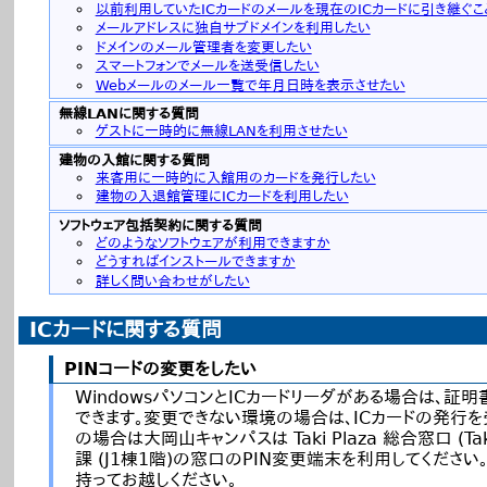
以前利用していたICカードのメールを現在のICカードに引き継ぐこ
メールアドレスに独自サブドメインを利用したい
ドメインのメール管理者を変更したい
スマートフォンでメールを送受信したい
Webメールのメール一覧で年月日時を表示させたい
無線LANに関する質問
ゲストに一時的に無線LANを利用させたい
建物の入館に関する質問
来客用に一時的に入館用のカードを発行したい
建物の入退館管理にICカードを利用したい
ソフトウェア包括契約に関する質問
どのようなソフトウェアが利用できますか
どうすればインストールできますか
詳しく問い合わせがしたい
ICカードに関する質問
PINコードの変更をしたい
WindowsパソコンとICカードリーダがある場合は、証
できます。変更できない環境の場合は、ICカードの発行
の場合は大岡山キャンパスは Taki Plaza 総合窓口 (Ta
課 (J1棟1階)の窓口のPIN変更端末を利用してくださ
持ってお越しください。