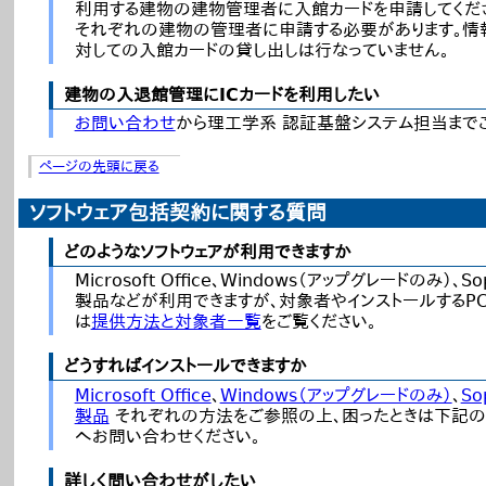
利用する建物の建物管理者に入館カードを申請してくだ
それぞれの建物の管理者に申請する必要があります。情
対しての入館カードの貸し出しは行なっていません。
建物の入退館管理にICカードを利用したい
お問い合わせ
から理工学系 認証基盤システム担当まで
ページの先頭に戻る
ソフトウェア包括契約に関する質問
どのようなソフトウェアが利用できますか
Microsoft Office、Windows（アップグレードのみ）、
製品などが利用できますが、対象者やインストールするP
は
提供方法と対象者一覧
をご覧ください。
どうすればインストールできますか
Microsoft Office
、
Windows（アップグレードのみ）
、
So
製品
それぞれの方法をご参照の上、困ったときは下記のソ
へお問い合わせください。
詳しく問い合わせがしたい